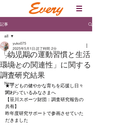
記事
all
yuko075
all
2025年5月1日
読了時間: 2分
「幼児期の運動習慣と生活
プレスリリース
環境との関連性」に関する
コンテンツ
調査研究結果
イベント
News
★子どもの健やかな育ちを応援し日々
ブログ
関わっているみなさまへ
【笹川スポーツ財団：調査研究報告の
共有】
昨年度研究サポートで参画させていた
だきました