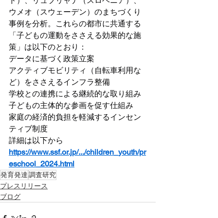
ド）、リュブリャナ（スロベニア）、
ウメオ（スウェーデン）のまちづくり
事例を分析。これらの都市に共通する
「子どもの運動をささえる効果的な施
策」は以下のとおり：
データに基づく政策立案
アクティブモビリティ（自転車利用な
ど）をささえるインフラ整備
学校との連携による継続的な取り組み
子どもの主体的な参画を促す仕組み
家庭の経済的負担を軽減するインセン
ティブ制度
詳細は以下から
https://www.ssf.or.jp/.../children_youth/pr
eschool_2024.html
発育発達
調査研究
プレスリリース
ブログ