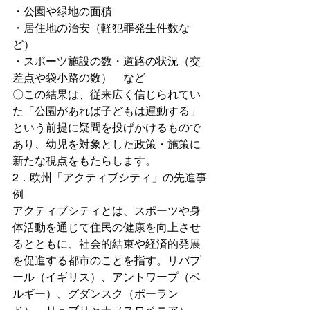
・公園や緑地の面積
・居住地の治安（軽犯罪発生件数な
ど）
・スポーツ施設の数・道路の状況（交
差点や袋小路の数）　など
〇この結果は、従来広く信じられてい
た「公園があれば子どもは運動する」
という前提に疑問を投げかけるもので
あり、幼児を対象とした政策・施策に
新たな視点をもたらします。
2．欧州「アクティブシティ」の先進事
例
アクティブシティとは、スポーツや身
体活動を通じて住民の健康を向上させ
るとともに、社会的結束や経済的発展
を促進する都市のことを指す。リバプ
ール（イギリス）、アントワープ（ベ
ルギー）、グダンスク（ポーラン