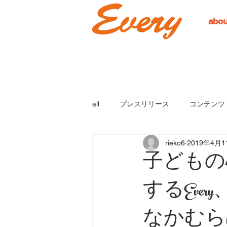
abou
all
プレスリリース
コンテンツ
rieko6
2019年4月1
子どもの
するEve
なかむらm