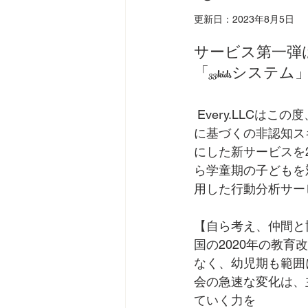
更新日：
2023年8月5日
サービス第一弾
「33kidsシ
 Every.LLCはこの度、特別顧問である山梨大学教授 中村和彦（発育発達学者）教授の理論
に基づくの非認知ス
にした新サービスを
ら学童期の子どもを
用した行動分析サー
【自ら考え、仲間と
国の2020年の教育
なく、幼児期も範囲
会の急速な変化は、
ていく力を