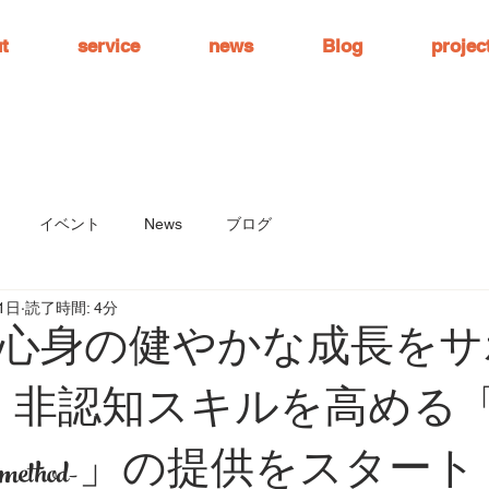
t
service
news
Blog
projec
イベント
News
ブログ
1日
読了時間: 4分
心身の健やかな成長をサ
ry、非認知スキルを高める
ethod-」の提供をスタート