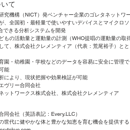
ついて
研究機構（NICT）発ベンチャー企業のゴレタネットワ
が、全国初・最軽量で使いやすいデバイスとマイクロソ
）と統合できる分析システムを開発
どもの活動量と運動量の計測（WHO提唱の運動量の取
して、株式会社クレメンティア（代表：荒尾裕子）とと
育園・幼稚園・学校などのデータを容易に安全に管理で
可能
析により、現状把握や効果検証が可能
エヴリー合同会社　
ネットワークス株式会社、株式会社クレメンティア 
同会社（英語表記：Every.LLC）
の世代に健やかな体と豊かな知恵を育む機会を提供する
erytokyo.com