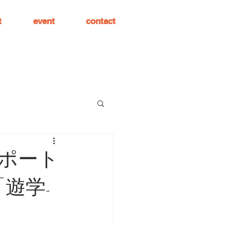
t
event
contact
ポート
「遊学-