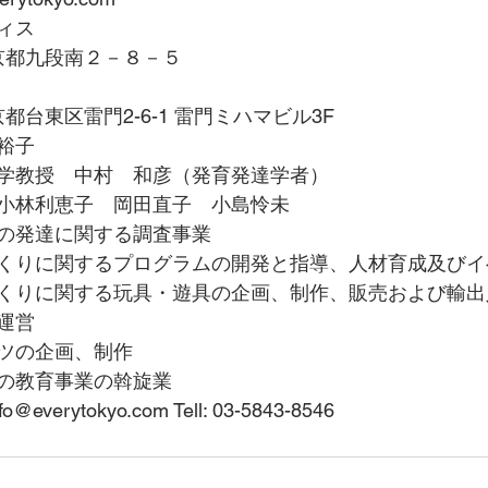
ィス
　東京都九段南２－８－５
東京都台東区雷門2-6-1 雷門ミハマビル3F 
裕子
学教授　中村　和彦（発育発達学者）
小林利恵子　岡田直子　小島怜未
の発達に関する調査事業
くりに関するプログラムの開発と指導、人材育成及びイ
くりに関する玩具・遊具の企画、制作、販売および輸出
運営
ツの企画、制作
の教育事業の斡旋業
everytokyo.com Tell: 03-5843-8546  