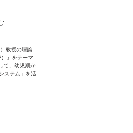
む
び）』をテーマ
として、幼児期か
sシステム」を活