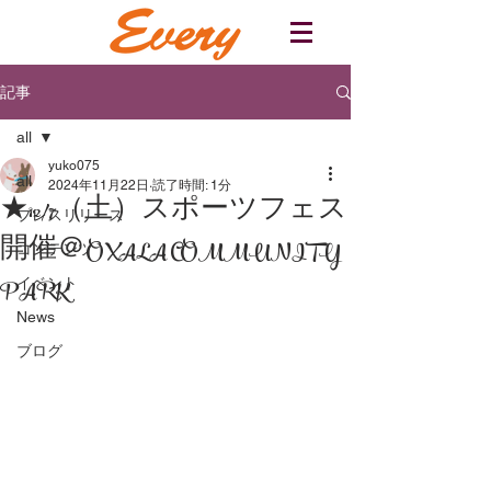
記事
all
yuko075
all
2024年11月22日
読了時間: 1分
★12/7（土）スポーツフェス
プレスリリース
開催＠OXALA COMMUNITY
コンテンツ
PARK
イベント
News
ブログ