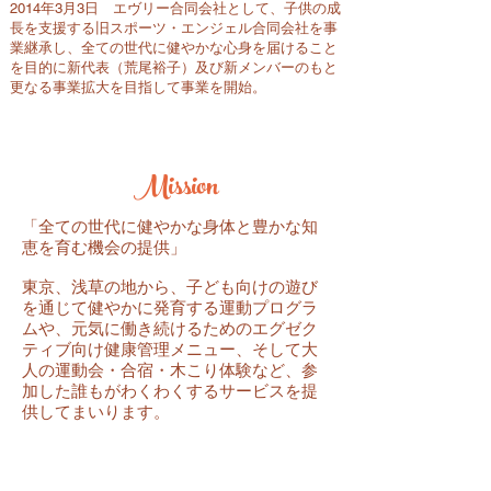
2014年3月3日 エヴリー合同会社として、子供の成
長を支援する旧スポーツ・エンジェル合同会社を事
業継承し、全ての世代に健やかな心身を届けること
を目的に新代表（荒尾裕子）及び新メンバーのもと
更なる事業拡大を目指して事業を開始。
中村和彦 エヴリー
合同会社
顧問
Mission
「全ての世代に健やかな身体と豊かな知
恵を育む機会の提供」
東京、浅草の地から、子ども向けの遊び
を通じて健やかに発育する運動プログラ
ムや、元気に働き続けるためのエグゼク
ティブ向け健康管理メニュー、そして大
人の運動会・合宿・木こり体験など、参
加した誰もがわくわくするサービスを提
供してまいります。