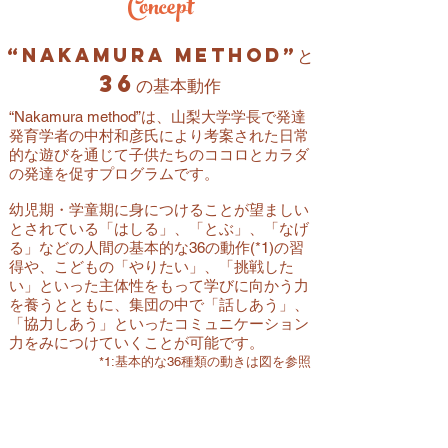
Concept
“Nakamura method”と
36
の基本動作
“Nakamura method”は、山梨大学学長で発達
発育学者の中村和彦氏により考案された日常
的な遊びを通じて子供たちのココロとカラダ
の発達を促すプログラムです。
幼児期・学童期に身につけることが望ましい
とされている「はしる」、「とぶ」、「なげ
る」などの人間の基本的な36の動作(*1)の習
得や、こどもの「やりたい」、「挑戦した
い」といった主体性をもって学びに向かう力
を養うとともに、集団の中で「話しあう」、
「協力しあう」といったコミュニケーション
力をみにつけていくことが可能です。
*1:基本的な36種類の動きは図を参照