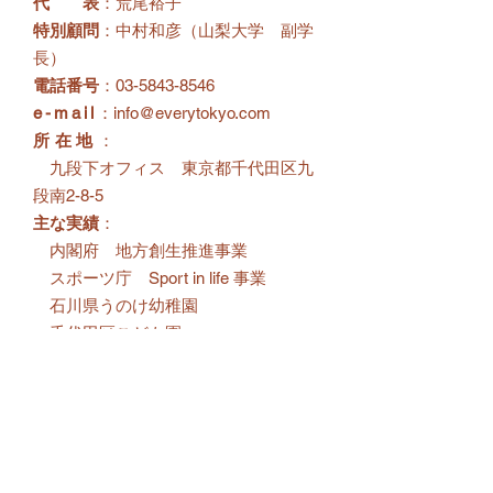
代 表
：荒尾裕子
特別顧問
：中村和彦（山梨大学 副学
長）
電話番号
：03-5843-8546
e-mail
：
info@everytokyo.com
所在地
：
九段下オフィス 東京都千代田区九
段南2-8-5
主な実績
：
​ 内閣府 地方創生推進事業
スポーツ庁 Sport in life 事業
石川県うのけ幼稚園
千代田区こども園
福島県只見町
鳥取県伯耆町
群馬県嬬恋村