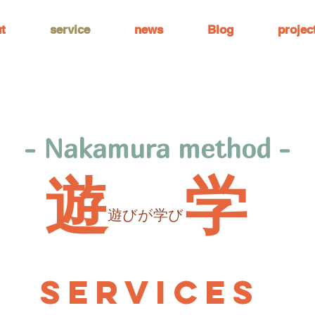
t
service
news
Blog
projec
- Nakamura method -
遊
学
遊びが学び
services