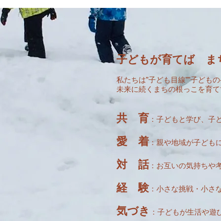
子どもが育てば ま
私たちは”子ども目線””子ども
未来に続くまちの根っこを育て
共 育
：子どもと学び、子
愛 着
：親や地域が子ども
対 話
：お互いの気持ちや
経 験
：小さな挑戦・小さ
気づき
：子どもが生活や遊