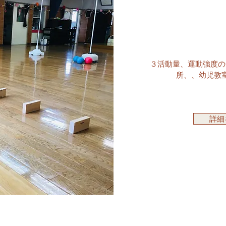
３活動量、運動強度の
所、、幼児教
詳細