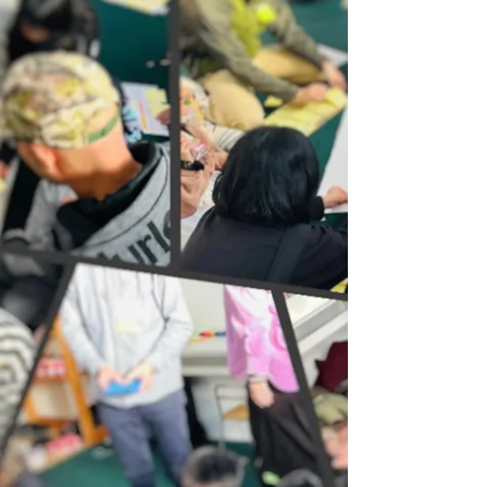
査研究報告の共有】 昨年度研究サポートで
参画させていただきました が本日リリース
されましたので、共有させていただきます。
この研究では、以下の点が明らかとなりまし
た。 【分析結果の概要】 1．幼児の園外で
の運動時間と関連する要因 ■ 有意な関連性
が認められた要因：家庭・社会的要因 ・親
子で一緒に体を動かす頻度 ・親の運動習慣
の有無 ・親同士のつながり（ママ友・パパ
友の数） ■ 有意な関連性が認められなかっ
た要因：近隣環境 ・公園や緑地の面積 ・居
住地の治安（軽犯罪発生件数など） ・スポ
ーツ施設の数・道路の状況（交差点や袋小路
の数） など 〇この結果は、従来広く信じ
られていた「公園があれば子どもは運動す
る」という前提に疑問を投げかけるものであ
り、幼児を対象とした政策・施策に新たな視
点をもたらします。 2．欧州「アクティブシ