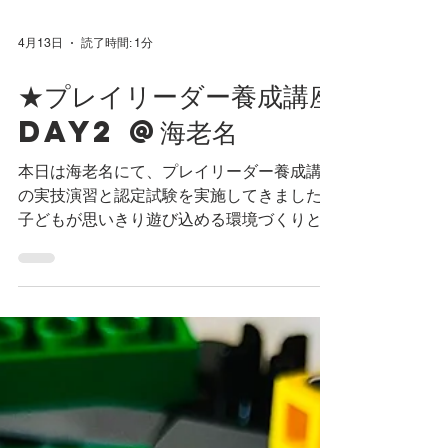
4月13日
読了時間: 1分
★プレイリーダー養成講座
Day2 @海老名
本日は海老名にて、プレイリーダー養成講座
の実技演習と認定試験を実施してきました。
子どもが思いきり遊び込める環境づくりとは
何か。 子どもと関わる大人の姿勢はどうあ
るべきか。 これまでの講座での学びや、今
日の実技を通して、それぞれが自分の視点で
さまざまな気づきと学びを得てくれたように
感じます。 そしてまた新たに子どもの育ち
に寄り添える素敵なプレイリーダー仲間達が
誕生しました。 本気で遊ぶことを楽しめ